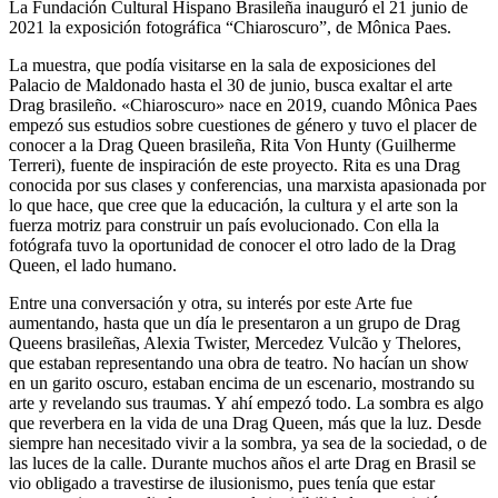
La Fundación Cultural Hispano Brasileña inauguró el 21 junio de
2021 la exposición fotográfica “Chiaroscuro”, de Mônica Paes.
La muestra, que podía visitarse en la sala de exposiciones del
Palacio de Maldonado hasta el 30 de junio, busca exaltar el arte
Drag brasileño. «Chiaroscuro» nace en 2019, cuando Mônica Paes
empezó sus estudios sobre cuestiones de género y tuvo el placer de
conocer a la Drag Queen brasileña, Rita Von Hunty (Guilherme
Terreri), fuente de inspiración de este proyecto. Rita es una Drag
conocida por sus clases y conferencias, una marxista apasionada por
lo que hace, que cree que la educación, la cultura y el arte son la
fuerza motriz para construir un país evolucionado. Con ella la
fotógrafa tuvo la oportunidad de conocer el otro lado de la Drag
Queen, el lado humano.
Entre una conversación y otra, su interés por este Arte fue
aumentando, hasta que un día le presentaron a un grupo de Drag
Queens brasileñas, Alexia Twister, Mercedez Vulcão y Thelores,
que estaban representando una obra de teatro. No hacían un show
en un garito oscuro, estaban encima de un escenario, mostrando su
arte y revelando sus traumas. Y ahí empezó todo. La sombra es algo
que reverbera en la vida de una Drag Queen, más que la luz. Desde
siempre han necesitado vivir a la sombra, ya sea de la sociedad, o de
las luces de la calle. Durante muchos años el arte Drag en Brasil se
vio obligado a travestirse de ilusionismo, pues tenía que estar