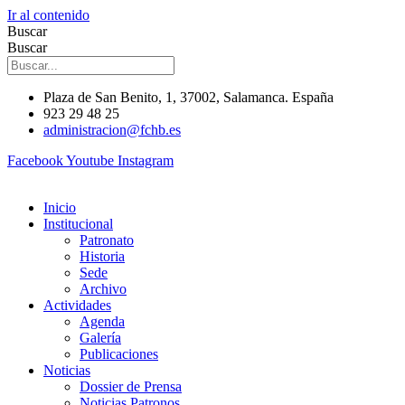
Ir al contenido
Buscar
Buscar
Plaza de San Benito, 1, 37002, Salamanca. España
923 29 48 25
administracion@fchb.es
Facebook
Youtube
Instagram
Inicio
Institucional
Patronato
Historia
Sede
Archivo
Actividades
Agenda
Galería
Publicaciones
Noticias
Dossier de Prensa
Noticias Patronos