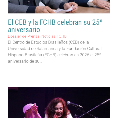
El CEB y la FCHB celebran su 25º
aniversario
Dossier de Prensa
,
Noticias FCHB
El Centro de Estudios Brasileños (CEB) de la
Universidad de Salamanca y la Fundación Cultural
Hispano-Brasileña (FCHB) celebran en 2026 el 25º
aniversario de su…