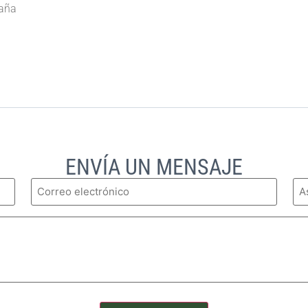
paña
ENVÍA UN MENSAJE
Email
As
(Obligatorio)
(Ob