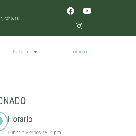
n@fchb.es
Noticias
Contacto
DONADO
Horario
Lunes a viernes: 9-14 pm