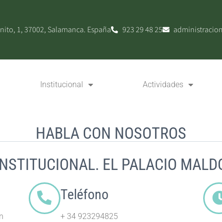
nito, 1, 37002, Salamanca. España
923 29 48 25
administracio
Institucional
Actividades
HABLA CON NOSOTROS
INSTITUCIONAL. EL PALACIO MAL
Teléfono
n
+ 34 923294825