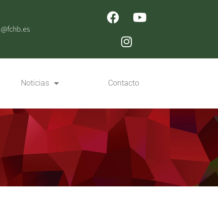
n@fchb.es
Noticias
Contacto