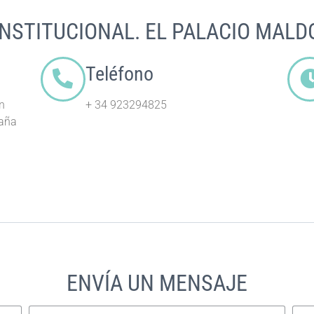
INSTITUCIONAL. EL PALACIO MAL
Teléfono
n
+ 34 923294825
paña
ENVÍA UN MENSAJE
Correo electrónico
Asu