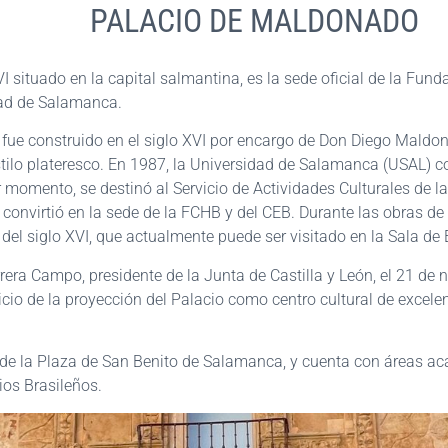
PALACIO DE MALDONADO
VI situado en la capital salmantina, es la sede oficial de la Fun
dad de Salamanca.
o fue construido en el siglo XVI por encargo de Don Diego Mald
lo plateresco. En 1987, la Universidad de Salamanca (USAL) com
 momento, se destinó al Servicio de Actividades Culturales de l
e convirtió en la sede de la FCHB y del CEB. Durante las obras d
l siglo XVI, que actualmente puede ser visitado en la Sala de E
era Campo, presidente de la Junta de Castilla y León, el 21 de
cio de la proyección del Palacio como centro cultural de excelen
1 de la Plaza de San Benito de Salamanca, y cuenta con áreas ac
ios Brasileños.