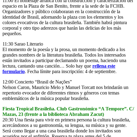
11:00 El homenaje arranca con la construcción y caracterización del
espacio en la Plaza de San Benito, frente a la sede de la FCHB.
Organizadores y público colaboraran en la construcción de la
identidad de Brasil, adornando la plaza con los elementos y los
colores evocativos de la cultura brasileña. También habrá pintura
corporal y otro tipo aderezos que harán las delicias de los más
pequeños.
11:30 Sarao Literario
El momento de la poesía y la prosa, un momento dedicado a los
grandes nombres de la literatura brasileña. Todos los interesados
están invitados a participar declamando un poema, haciendo una
lectura, cantando una canción… Solo hay que
rellena este
formulario
. Fecha límite para inscripción: 4 de septiembre.
12:00 Concierto “Brasil de Nações”
Nelson Caron, Mauricio Melo y Manuel Torcatt nos brindarán un
repertorio evocador de diferentes ritmos y géneros con temas
emblemáticos de la música popular brasileña.
Fiesta Tropical Brasileña. Club Gastronómico “A Tempore”. C/
Mazas, 23 (frente a la biblioteca Abraham Zacut)
20:30 Una fiesta para vivir en primera persona la cultura brasileña,
acercándonos a su gastronomía, su lengua, su música y su gente.
Será como llegar a una casa brasileña donde los invitados son
acogidos por el anfitrión. Reserva tu plaza antes del 5 de