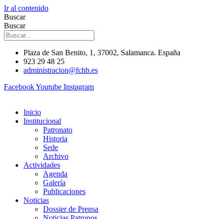
Ir al contenido
Buscar
Buscar
Plaza de San Benito, 1, 37002, Salamanca. España
923 29 48 25
administracion@fchb.es
Facebook
Youtube
Instagram
Inicio
Institucional
Patronato
Historia
Sede
Archivo
Actividades
Agenda
Galería
Publicaciones
Noticias
Dossier de Prensa
Noticias Patronos