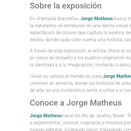
Sobre la exposición
En
«
Fantasía
b
rasileña
»
,
Jorge Matheus
busca tr
la naturaleza se entrelazan en una danza visual 
espectáculo de colores que captura la esencia de 
tejidos, donde cada color cuenta una historia, cad
A través de esta exposición, el artista ofrece la
en cielos de ensueño y los pueblos originarios ma
la identidad y a la imaginación, invitando a descu
Llevar su cultura al mundo es, para
Jorge Mathe
conviven en armonía, donde las historias de anta
de arte, es una invitación a sentir, a soñar y a 
Conoce a Jorge Matheus
Jorge Matheus
nació en Río de Janeiro, Brasil. T
a experimentar, conocer, inspirarse y moverse po
mundo editorial, ilustrando libros, trabajando co