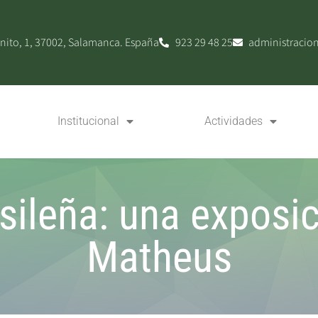
nito, 1, 37002, Salamanca. España
923 29 48 25
administracio
Institucional
Actividades
sileña: una exposi
Matheus