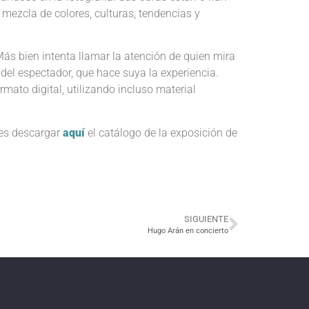
 mezcla de colores, culturas, tendencias y
 Más bien intenta llamar la atención de quien mira
 del espectador, que hace suya la experiencia.
mato digital, utilizando incluso material
es descargar
a
quí
el catálogo de la exposición de
SIGUIENTE
Hugo Arán en concierto