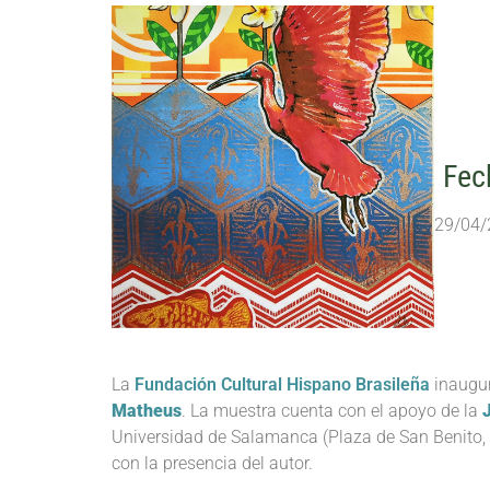
Fec
29/04/
La
Fundación Cultural Hispano Brasileña
inaugur
Matheus
. La muestra cuenta con el apoyo de la
Universidad de Salamanca (Plaza de San Benito, 1
con la presencia del autor.