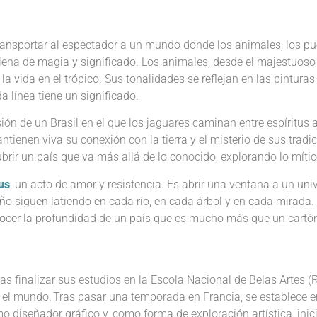
ansportar al espectador a un mundo donde los animales, los pue
llena de magia y significado
.
Los animales, desde el majestuoso
la vida en el trópico. Sus tonalidades se reflejan en las pintura
a línea tiene un significado.
 visión de un Brasil en el que los jaguares caminan entre espírit
ntienen viva su conexión con la tierra y el misterio de sus tradi
brir un país que va más allá de lo conocido, explorando lo mítico
us
, un acto de amor y resistencia. Es abrir una ventana a un un
ño siguen latiendo en cada río, en cada árbol y en cada mirada.
conocer la profundidad de un país que es mucho más que un cartón
ras finalizar sus estudios en la Escola Nacional de Belas Artes 
r el mundo. Tras pasar una temporada en Francia, se establece 
mo diseñador gráfico y, como forma de exploración artística, ini