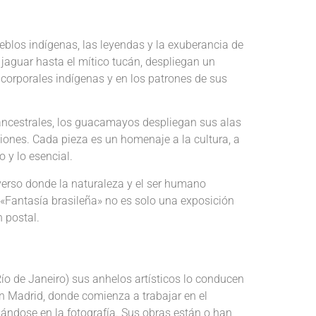
blos indígenas, las leyendas y la exuberancia de
 jaguar hasta el
mítico
tucán, despliegan un
s corporales indígenas y en los patrones de sus
us ancestrales, los guacamayos despliegan sus alas
ciones. Cada pieza es un homenaje a la cultura, a
 y lo esencial.
iverso donde la naturaleza y el ser humano
 «Fantasía brasileña» no es solo una exposición
 postal.
(Río de Janeiro) sus anhelos artísticos lo conducen
en Madrid, donde comienza a trabajar en el
ciándose en la fotografía. Sus obras están o han