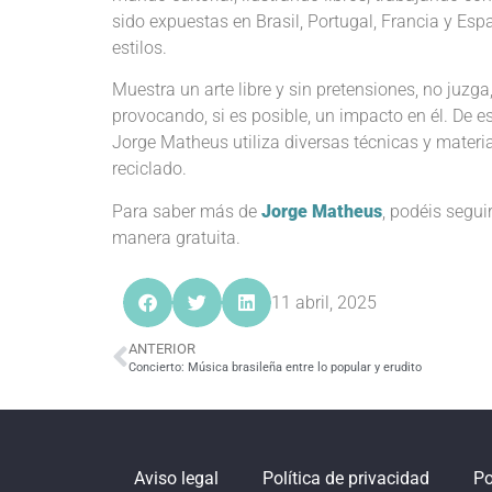
sido expuestas en Brasil, Portugal, Francia y Esp
estilos.
Muestra un arte libre y sin pretensiones, no juzg
provocando, si es posible, un impacto en él. De e
Jorge Matheus utiliza diversas técnicas y materia
reciclado.
Para saber más de
Jorge Matheus
, podéis segui
manera gratuita.
11 abril, 2025
ANTERIOR
Concierto: Música brasileña entre lo popular y erudito
Aviso legal
Política de privacidad
Po