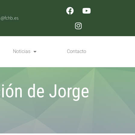
n@fchb.es
Noticias
Contacto
ción de Jorge