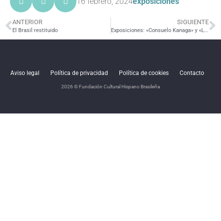
16 febrero, 2024
exposiciones
ANTERIOR
SIGUIENTE
El Brasil restituido
Exposiciones: «Consuelo Kanaga» y «La càmera domèstica»
Aviso legal
Política de privacidad
Política de cookies
Contacto
2026 © Fundación Cultural Hispano Brasileña