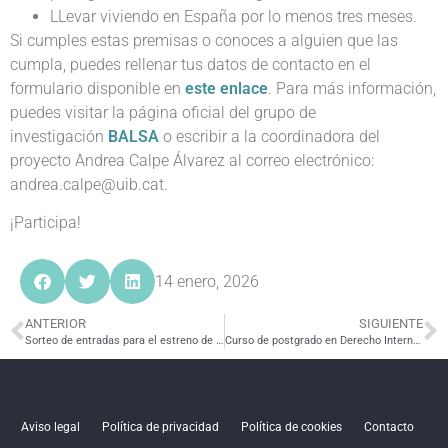
LLevar viviendo en España por lo menos tres meses.
Si cumples estas premisas o conoces a alguien que las
cumpla, puedes rellenar tus datos de contacto en el
formulario disponible en
este enlace
. Para más información,
puedes visitar la página oficial del grupo de
investigación
BALSA
o escribir a la coordinadora del
proyecto Andrea Calpe Álvarez al correo electrónico:
andrea.calpe@uib.cat.
¡Participa!
14 enero, 2026
ANTERIOR
SIGUIENTE
Sorteo de entradas para el estreno de «El sendero azul»
Curso de postgrado en Derecho Internacional en USP
Aviso legal
Política de privacidad
Política de cookies
Contacto