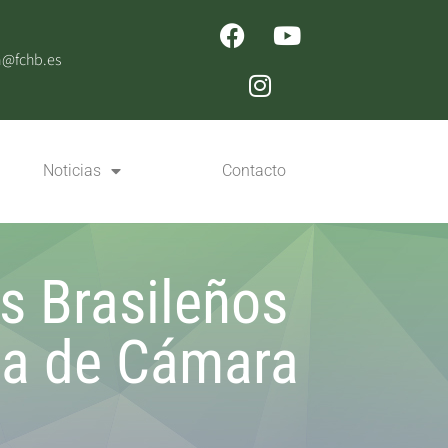
n@fchb.es
Noticias
Contacto
s Brasileños
ica de Cámara