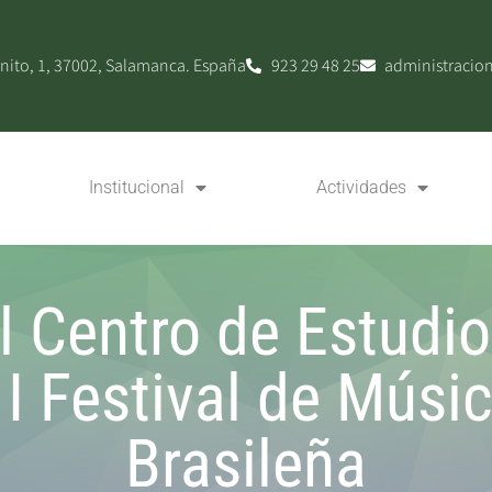
nito, 1, 37002, Salamanca. España
923 29 48 25
administracio
Institucional
Actividades
l Centro de Estudio
 I Festival de Mús
Brasileña