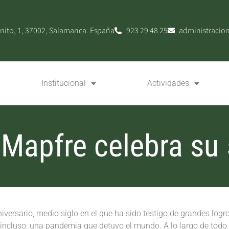
nito, 1, 37002, Salamanca. España
923 29 48 25
administracio
Institucional
Actividades
Mapfre celebra su 
iversario, medio siglo en el que ha sido testigo de grandes lo
 e, incluso, una pandemia que detuvo el mundo. A lo largo de tod