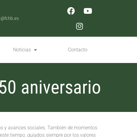
n@fchb.es
Noticias
Contacto
50 aniversario
gros y avances sociales. También de momentos
o este tiempo, guiados siempre por los valores