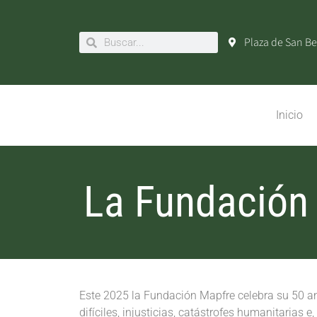
Plaza de San Be
Inicio
La Fundación 
Este 2025 la Fundación Mapfre celebra su 50 an
difíciles, injusticias, catástrofes humanitarias