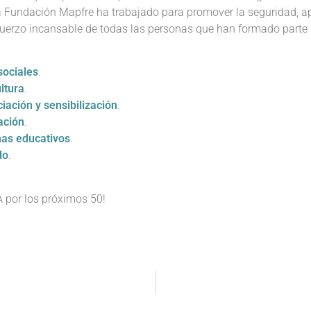
, la Fundación Mapfre ha trabajado para promover la seguridad, a
esfuerzo incansable de todas las personas que han formado parte
sociales
.
ultura
.
iación y sensibilización
.
ación
.
as educativos
.
do
.
A por los próximos 50!