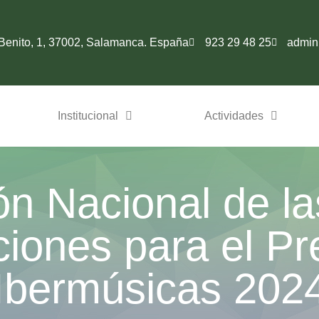
Benito, 1, 37002, Salamanca. España
923 29 48 25
admin
Institucional
Actividades
n Nacional de la
pciones para el Pr
Ibermúsicas 202