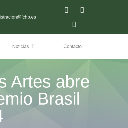
istracion@fchb.es
Noticias
Contacto
s Artes abre
emio Brasil
4