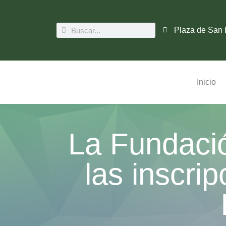
Plaza de San 
Inicio
La Fundació
las inscri