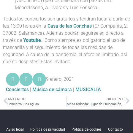
(violonchelo) que nos deleitará con piezas de F.
Mendelssohn, A. Dvorák y Luis Fonseca.
Todos los conciertos son gratuitos y tendrán lugar a partir de
las 13:00 horas en la
Casa de las Conchas
(C/ Compañía, 2,
37002. Salamanca). Además podrán seguirse en directo a
través de
Youtube
. Como siempre, es obligatorio el uso de
mascarilla y el seguimiento de todas las medidas de
seguridad. A causa de la pandemia, el aforo es limitado, así
que no despistes ¡Estás invitado!
9 enero, 2021
Conciertos
|
Música de cámara
|
MUSICALIA
ANTERIOR
SIGUIENTE
Concierto: Dos aguas
Mesa redonda: Lugar de Enunciación, con Djamila Ribeiro
Aviso legal
Política de privacidad
Política de cookies
Contacto