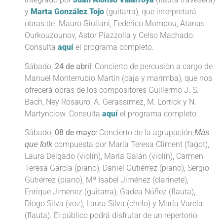
y
Marta González Tojo
(guitarra), que interpretará
obras de Mauro Giuliani, Federico Mompou, Atanas
Ourkouzounov, Astor Piazzolla y Celso Machado.
Consulta
aquí
el programa completo.
Sábado,
24 de abril
: Concierto de percusión a cargo de
Manuel Monterrubio Martín (caja y marimba), que nos
ofrecerá obras de los compositores Guillermo J. S.
Bach, Ney Rosauro, A. Gerassimez, M. Lorrick y N.
Martynciow. Consulta
aquí
el programa completo.
Sábado,
08 de mayo
: Concierto de la agrupación
Más
compuesta por María Teresa Climent (fagot),
que folk
Laura Delgado (violín), María Galán (violín), Carmen
Teresa García (piano), Daniel Gutiérrez (piano), Sergio
Gutiérrez (piano), Mª Isabel Jiménez (clarinete),
Enrique Jiménez (guitarra), Gadea Núñez (flauta),
Diogo Silva (voz), Laura Silva (chelo) y María Varela
(flauta). El público podrá disfrutar de un repertorio