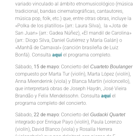
variado vinculado al ámbito etnomusicológico (música
tradicional, bandas cinematográficas, cantautores,
música pop, folk, etc.) que, entre otras obras, incluye la
«Polka de los platillos» (arr.: Laura Silva), la «Jota de
San Juan» (arr.: Gadea Núñez), «El mandil de Carolina»
(arr.: Diogo Silva, Daniel Gutiérrez y María Galán) o
«Manhã de Carnaval» (canción brasileña de Luiz
Bonfá). Consulta
aquí
el programa completo.
Sábado,
15 de mayo
: Concierto del
Cuarteto Boulanger
compuesto por Marta Tur (violín), Marta López (violín),
Anna Meenderink (viola) y Blanca Martín (violoncello),
que interpretará obras de Joseph Haydn, José Vieira
Brandão y Felix Mendelssohn. Consulta
aquí
el
programa completo del concierto.
Sábado,
22 de mayo
: Concierto del
Gudacki Quartet
integrado por Enrique Payo (violín), Paula Lorenzo
(violín), David Blanco (viola) y Rosalía Herrera