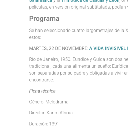
Salamanca
y la
Filmoteca de Castilla y León
, of
películas, en versión original subtitulada, podía
Programa
Se han seleccionado cuatro largometrajes de la
estos:
MARTES, 22 DE NOVIEMBRE
:
A VIDA INVISÍVEL
Río de Janeiro, 1950. Eurídice y Guida son dos 
tradicional, cada una alimenta un sueño: Eurídice
son separadas por su padre y obligadas a vivir en
encontrarse.
Ficha técnica
Género: Melodrama
Director: Karim Aïnouz
Duración: 139’