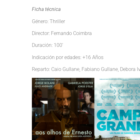
Ficha técnica
Género: Thriller
Director: Fernando Coimbra
Duración: 100’
Indicación por edades: +16 Años
Reparto: Caio Gullane, Fabiano Gullane, Debora Iv