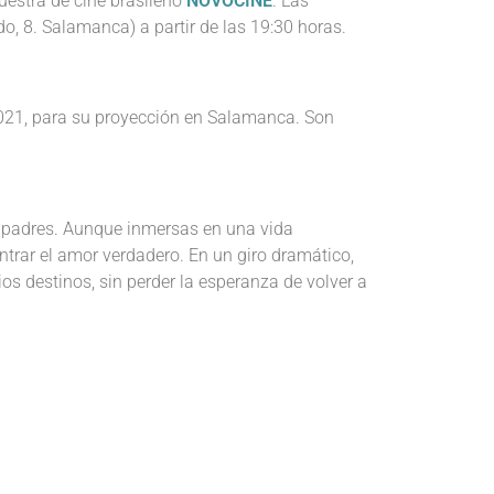
uestra de cine brasileño
NOVOCINE
. Las
do, 8. Salamanca) a partir de las 19:30 horas.
2021, para su proyección en Salamanca. Son
s padres. Aunque inmersas en una vida
ntrar el amor verdadero. En un giro dramático,
os destinos, sin perder la esperanza de volver a