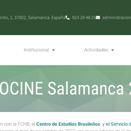
nito, 1, 37002, Salamanca. España
923 29 48 25
administracio
Institucional
Actividades
OCINE Salamanca 
n con la FCHB, el
Centro de Estudios Brasileños
y
el Servicio 