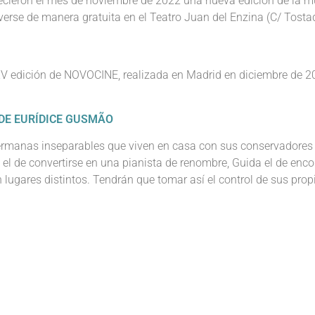
recieron el mes de noviembre de 2022 una nueva edición de la m
n verse de manera gratuita en el Teatro Juan del Enzina (C/ Tosta
 XV edición de NOVOCINE, realizada en Madrid en diciembre de 
 DE EURÍDICE GUSMÃO
hermanas inseparables que viven en casa con sus conservadore
 el de convertirse en una pianista de renombre, Guida el de enco
 lugares distintos. Tendrán que tomar así el control de sus propi