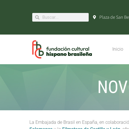
Plaza de San Be
Inicio
NOV
La Embajada de Brasil en España, en colaboració