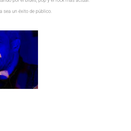
ando por el blues, pop y el rock más actual.
a sea un éxito de público.