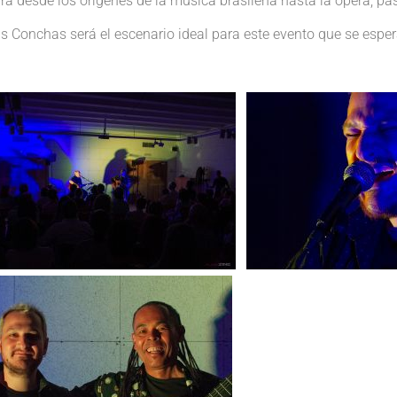
rá desde los orígenes de la música brasileña hasta la ópera, pas
las Conchas será el escenario ideal para este evento que se esper