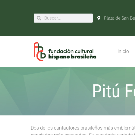
Plaza de San Be
Inicio
Pitú 
Dos de los cantautores brasileños más emblemát