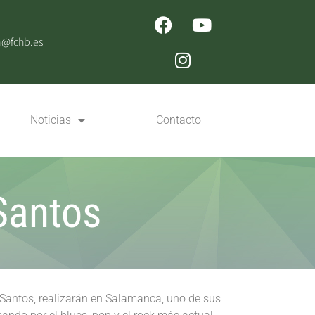
n@fchb.es
Noticias
Contacto
Santos
antos, realizarán en Salamanca, uno de sus