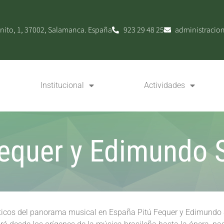
nito, 1, 37002, Salamanca. España
923 29 48 25
administracio
Institucional
Actividades
Fequer y Edimundo 
icos del panorama musical en España Pitú Fequer y Edimundo S