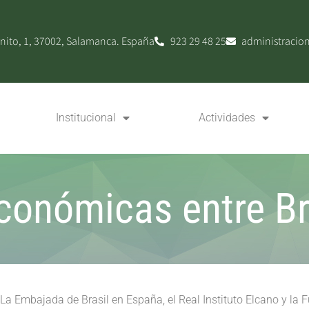
nito, 1, 37002, Salamanca. España
923 29 48 25
administracio
Institucional
Actividades
conómicas entre Br
La Embajada de Brasil en España, el Real Instituto Elcano y la 