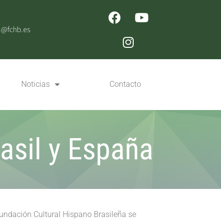
n@fchb.es
Noticias
Contacto
asil y España
Fundación Cultural Hispano Brasileña se