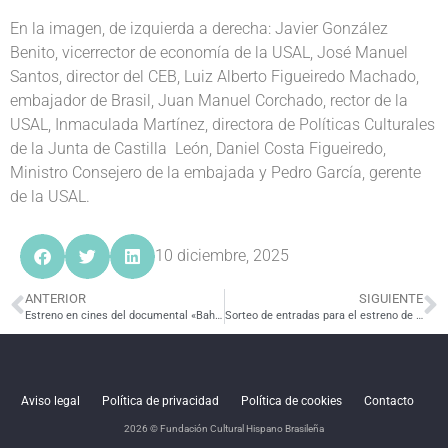
En la imagen, de izquierda a derecha: Javier González
Benito, vicerrector de economía de la USAL, José Manuel
Santos, director del CEB, Luiz Alberto Figueiredo Machado,
embajador de Brasil, Juan Manuel Corchado, rector de la
USAL, Inmaculada Martínez, directora de Políticas Culturales
de la Junta de Castilla León, Daniel Costa Figueiredo,
Ministro Consejero de la embajada y Pedro García, gerente
de la USAL.
10 diciembre, 2025
ANTERIOR
SIGUIENTE
Estreno en cines del documental «Bahía, 1625. Historia sobre lienzo»
Sorteo de entradas para el estreno de «El sendero azul»
Aviso legal
Política de privacidad
Política de cookies
Contacto
2026 © Fundación Cultural Hispano Brasileña