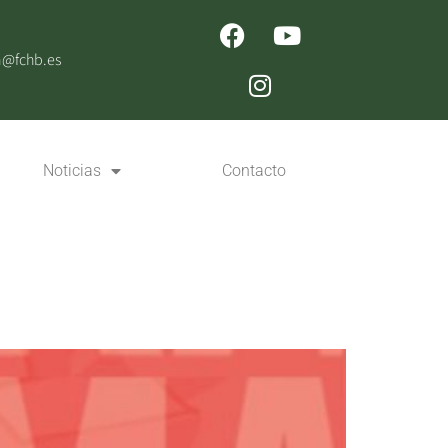
n@fchb.es
Noticias
Contacto