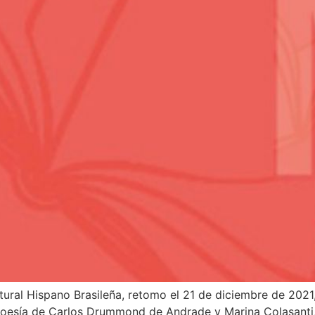
tural Hispano Brasileña, retomo el 21 de diciembre de 2021
 poesía de Carlos Drummond de Andrade y Marina Colasanti, 