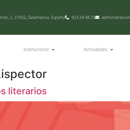
nito, 1, 37002, Salamanca. España
923 29 48 25
administracio
Institucional
Actividades
Lispector
 literarios