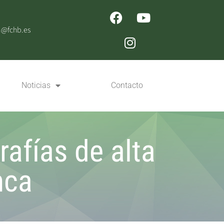
n@fchb.es
Noticias
Contacto
afías de alta
nca