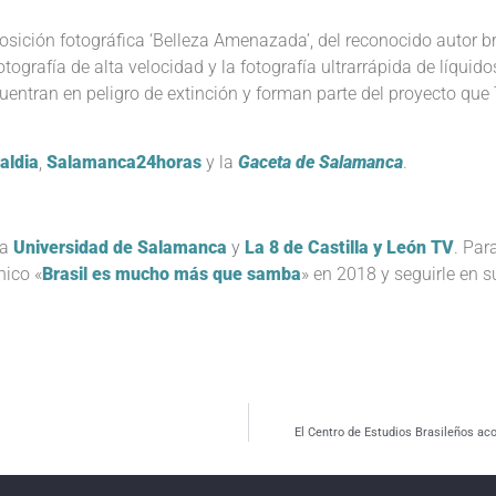
sición fotográfica ‘Belleza Amenazada’, del reconocido autor b
tografía de alta velocidad y la fotografía ultrarrápida de líquid
uentran en peligro de extinción y forman parte del proyecto que
aldia
,
Salamanca24horas
y la
Gaceta de Salamanca
.
la
Universidad de Salamanca
y
La 8 de Castilla y León TV
. Par
nico «
Brasil es mucho más que samba
» en 2018 y seguirle en s
El Centro de Estudios Brasileños aco