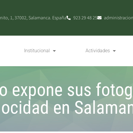
nito, 1, 37002, Salamanca. España
923 29 48 25
administracio
Institucional
Actividades
o expone sus fotogr
locidad en Salama