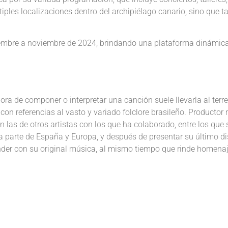
ples localizaciones dentro del archipiélago canario, sino que ta
iembre a noviembre de 2024, brindando una plataforma dinámica y 
 hora de componer o interpretar una canción suele llevarla al te
 con referencias al vasto y variado folclore brasileño. Producto
n las de otros artistas con los que ha colaborado, entre los q
 parte de España y Europa, y después de presentar su último d
r con su original música, al mismo tiempo que rinde homenaje a