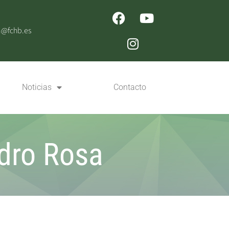
n@fchb.es
Noticias
Contacto
dro Rosa