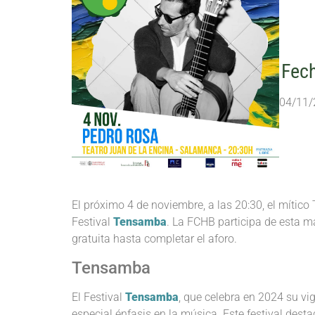
Fech
04/11/
El próximo 4 de noviembre, a las 20:30, el mític
Festival
Tensamba
. La FCHB participa de esta m
gratuita hasta completar el aforo.
Tensamba
El Festival
Tensamba
, que celebra en 2024 su vi
especial énfasis en la música. Este festival dest