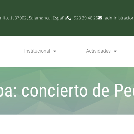
nito, 1, 37002, Salamanca. España
923 29 48 25
administracio
Institucional
Actividades
a: concierto de Pe