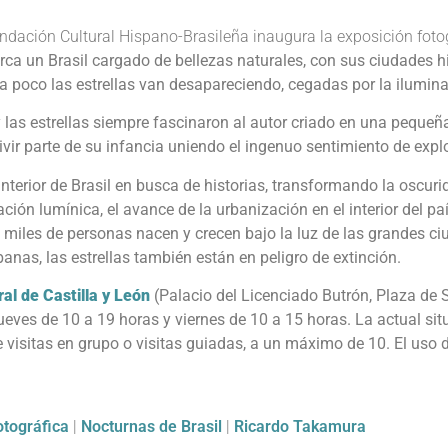
Fundación Cultural Hispano-Brasileña inaugura la exposición fot
a un Brasil cargado de bellezas naturales, con sus ciudades hist
 poco las estrellas van desapareciendo, cegadas por la iluminaci
y las estrellas siempre fascinaron al autor criado en una pequeña
ivir parte de su infancia uniendo el ingenuo sentimiento de explor
interior de Brasil en busca de historias, transformando la oscuri
ión lumínica, el avance de la urbanización en el interior del paí
iles de personas nacen y crecen bajo la luz de las grandes ciu
rbanas, las estrellas también están en peligro de extinción.
al de Castilla y León
(Palacio del Licenciado Butrón, Plaza de St
ueves de 10 a 19 horas y viernes de 10 a 15 horas. La actual situ
visitas en grupo o visitas guiadas, a un máximo de 10. El uso d
otográfica
|
Nocturnas de Brasil
|
Ricardo Takamura