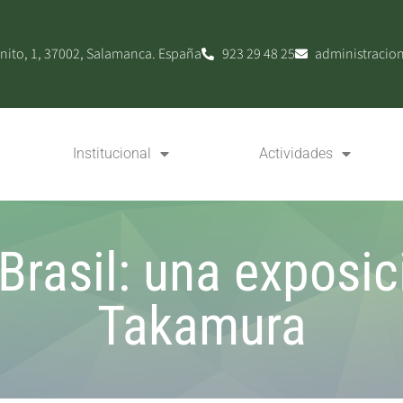
nito, 1, 37002, Salamanca. España
923 29 48 25
administracio
Institucional
Actividades
Brasil: una exposic
Takamura