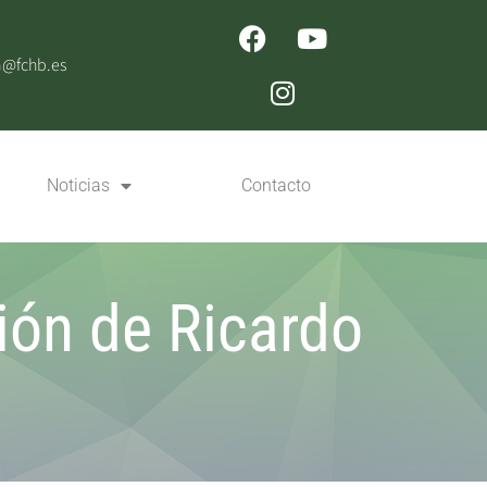
n@fchb.es
Noticias
Contacto
ión de Ricardo